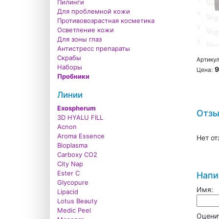
Пилинги
Для проблемной кожи
Противовозрастная косметика
Осветление кожи
Для зоны глаз
Антистресс препараты
Скрабы
Артикул
Наборы
9
Цена:
Пробники
Линии
Exospherum
Отз
3D HYALU FILL
Acnon
Aroma Essence
Нет от
Bioplasma
Carboxy CO2
City Nap
Ester C
Напи
Glycopure
Имя:
Lipacid
Lotus Beauty
Medic Peel
Оценит