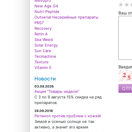
Mesopro
New Age G4
Nutri-Peptide
Ваш от
Outserial Несерийные препараты
PRS7
Recovery
Retin A
Sea Weed
Solar Energy
Sun Care
Tecmachine
Texture
Введит
Vitamin E
Новости
03.08.2026
Акция "Товары недели"
С 3 по 9 августа 15% скидка на ряд
препаратов.
28.09.2018
Ретинол против проблем с кожей!
Зимой и осенью солнце не так
активно, а значит это время