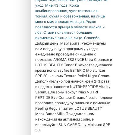
уход. Мне 43 года. Кожа
комбинированная, чувствительная,
тонкая, сухая и обезвоженная, на лице
много мимических морщин. Редко
появляются прыщи в области висков и
лба. Стали появляться большие
пигментные пятна на лице. Спасибо.
Добрый день, Маргарита. Рекомендуем
вам следующую программу ухода:
ежедневно проводите очищение с
помощью AROMA ESSENCE Ultra Cleanser и
LOTUS BEAUTY Toner. В качестве дневного
крема используйте ESTER C Moisturizer
SPF 20, на ночь Texture Relief Night Cream.
Дополнительно под ночной крем 2-3 раза
в неделю наносите NUTRI-PEPTIDE Vitality
Serum. Для зоны вокруг глаз NUTRI-
PEPTIDE Eye Contour Cream. 1 раз в неделю
проводите процедуру пилинга с помощью
Peeling Regular, затем LOTUS BEAUTY
Mask Butter Milk. При длительном
нахождении на активном солнце
используйте SUN CARE Daily Moisture SPF
50.