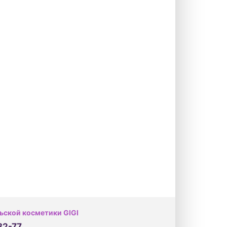
ьской косметики GIGI
32-77