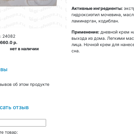
Активные ингредиенты:
экстр
гидроксиэтил мочевина, масл
ламинарган, кодиблан.
Применение:
дневной крем на
24082
:
выхода из дома. Легкими ма
660.0 р.
лица. Ночной крем для нанес
нет в наличии
сна.
ывы
зывов об этом продукте
сать отзыв
е товар: