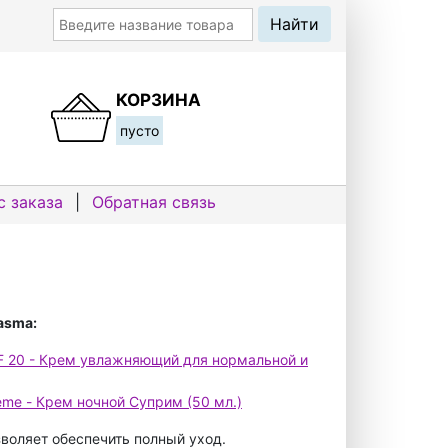
КОРЗИНА
пусто
с заказа
|
Обратная связь
asma:
F 20 - Крем увлажняющий для нормальной и
me - Крем ночной Суприм (50 мл.)
воляет обеспечить полный уход.