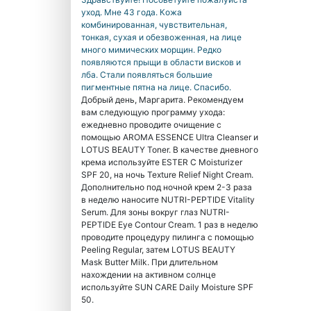
уход. Мне 43 года. Кожа
комбинированная, чувствительная,
тонкая, сухая и обезвоженная, на лице
много мимических морщин. Редко
появляются прыщи в области висков и
лба. Стали появляться большие
пигментные пятна на лице. Спасибо.
Добрый день, Маргарита. Рекомендуем
вам следующую программу ухода:
ежедневно проводите очищение с
помощью AROMA ESSENCE Ultra Cleanser и
LOTUS BEAUTY Toner. В качестве дневного
крема используйте ESTER C Moisturizer
SPF 20, на ночь Texture Relief Night Cream.
Дополнительно под ночной крем 2-3 раза
в неделю наносите NUTRI-PEPTIDE Vitality
Serum. Для зоны вокруг глаз NUTRI-
PEPTIDE Eye Contour Cream. 1 раз в неделю
проводите процедуру пилинга с помощью
Peeling Regular, затем LOTUS BEAUTY
Mask Butter Milk. При длительном
нахождении на активном солнце
используйте SUN CARE Daily Moisture SPF
50.