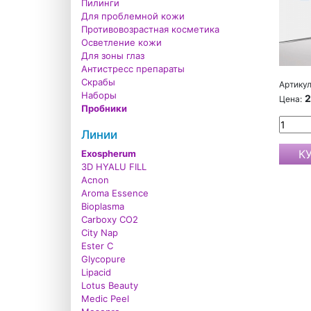
Пилинги
Для проблемной кожи
Противовозрастная косметика
Осветление кожи
Для зоны глаз
Антистресс препараты
Скрабы
Артикул
Наборы
2
Цена:
Пробники
Линии
Exospherum
3D HYALU FILL
Acnon
Aroma Essence
Bioplasma
Carboxy CO2
City Nap
Ester C
Glycopure
Lipacid
Lotus Beauty
Medic Peel