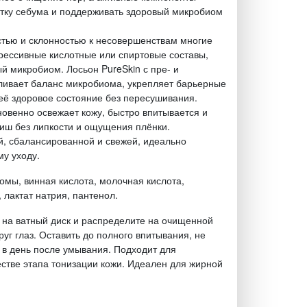
тку себума и поддерживать здоровый микробиом
тью и склонностью к несовершенствам многие
рессивные кислотные или спиртовые составы,
й микробиом. Лосьон PureSkin с пре- и
ливает баланс микробиома, укрепляет барьерные
её здоровое состояние без пересушивания.
новенно освежает кожу, быстро впитывается и
иш без липкости и ощущения плёнки.
й, сбалансированной и свежей, идеально
у уходу.
сомы, винная кислота, молочная кислота,
 лактат натрия, пантенол.
 на ватный диск и распределите на очищенной
руг глаз. Оставить до полного впитывания, не
 в день после умывания. Подходит для
естве этапа тонизации кожи. Идеален для жирной