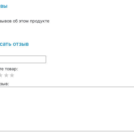
ывы
зывов об этом продукте
сать отзыв
е товар:
зыв: