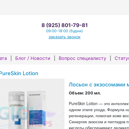
8 (925) 801-79-81
09:00-18:00 (будни)
заказать звонок
ата
|
Блог / Новости
|
Вопрос специалисту
|
Стату
PureSkin Lotion
Лосьон с экзосомами
Объем: 200 мл.
PureSkin Lotion — это интелле
одном этапе ухода. Формула н
регенерации, помогая коже вос
Синергия экзосом и пептидов 
кислоты обеспечивают деликат