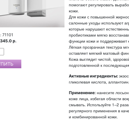
помогают регулировать вырабо
кожи.
Для кожи с повышенной жирнос
салонные уходы используют аг
которые нарушают естественны
пробиотиками мягко восстанав
71101
:
функции кожи и поддерживает 
345.0 р.
Лёгкая прозрачная текстура мг
оставляет мягкий матовый фин
Кожа выглядит чистой, здорово
подготовленной к последующем
экзо
Активные ингредиенты:
гликолевая кислота, аллантоин,
нанесите лосьон
Применение:
коже лица, избегая области вок
смывать. Используйте 1–2 раза
регулярного применения в кач
и комбинированной кожи.