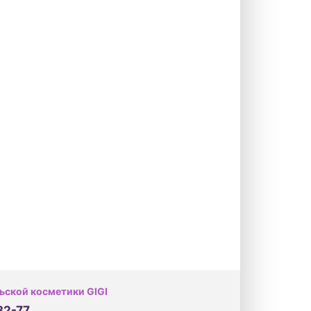
ьской косметики GIGI
32-77