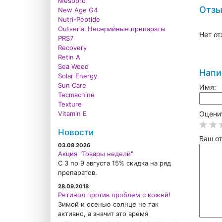
Mesopro
Отз
New Age G4
Nutri-Peptide
Outserial Несерийные препараты
Нет от
PRS7
Recovery
Retin A
Sea Weed
Напи
Solar Energy
Sun Care
Имя:
Tecmachine
Texture
Vitamin E
Оценит
Новости
Ваш от
03.08.2026
Акция "Товары недели"
С 3 по 9 августа 15% скидка на ряд
препаратов.
28.09.2018
Ретинол против проблем с кожей!
Зимой и осенью солнце не так
активно, а значит это время