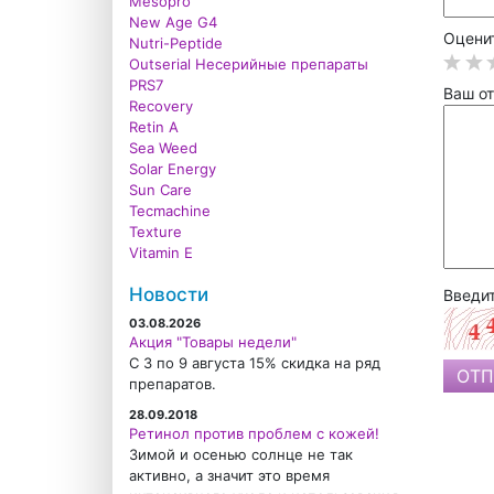
Mesopro
New Age G4
Оценит
Nutri-Peptide
Outserial Несерийные препараты
PRS7
Ваш от
Recovery
Retin A
Sea Weed
Solar Energy
Sun Care
Tecmachine
Texture
Vitamin E
Новости
Введит
03.08.2026
Акция "Товары недели"
С 3 по 9 августа 15% скидка на ряд
препаратов.
28.09.2018
Ретинол против проблем с кожей!
Зимой и осенью солнце не так
активно, а значит это время