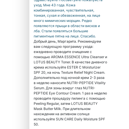
уход. Мне 43 года. Кожа
комбинированная, чувствительная,
тонкая, сухая и обезвоженная, на лице
много мимических морщин. Редко
появляются прыщи в области висков и
лба. Стали появляться большие
пигментные пятна на лице. Спасибо.
Добрый день, Маргарита. Рекомендуем
вам следующую программу ухода:
ежедневно проводите очищение с
помощью AROMA ESSENCE Ultra Cleanser и
LOTUS BEAUTY Toner. В качестве дневного
крема используйте ESTER C Moisturizer
SPF 20, на ночь Texture Relief Night Cream.
Дополнительно под ночной крем 2-3 раза
в неделю наносите NUTRI-PEPTIDE Vitality
Serum. Для зоны вокруг глаз NUTRI-
PEPTIDE Eye Contour Cream. 1 раз в неделю
проводите процедуру пилинга с помощью
Peeling Regular, затем LOTUS BEAUTY
Mask Butter Milk. При длительном
нахождении на активном солнце
используйте SUN CARE Daily Moisture SPF
50.