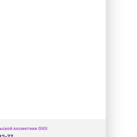
ьской косметики GIGI
32-77