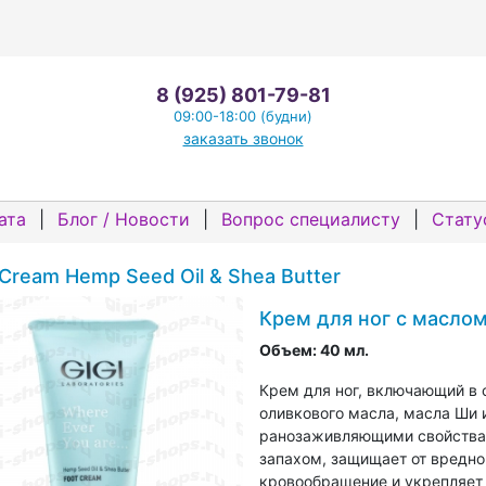
8 (925) 801-79-81
09:00-18:00 (будни)
заказать звонок
ата
|
Блог / Новости
|
Вопрос специалисту
|
Стату
 Cream Hemp Seed Oil & Shea Butter
Крем для ног с масло
Объем:
40 мл.
Крем для ног, включающий в 
оливкового масла, масла Ши и
ранозаживляющими свойствам
запахом, защищает от вредн
кровообращение и укрепляет 