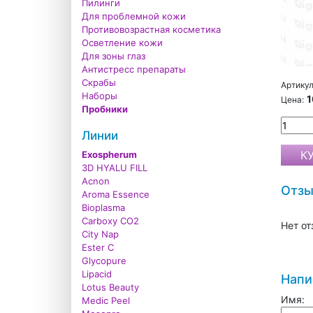
Пилинги
Для проблемной кожи
Противовозрастная косметика
Осветление кожи
Для зоны глаз
Антистресс препараты
Скрабы
Артикул
Наборы
1
Цена:
Пробники
Линии
Exospherum
3D HYALU FILL
Acnon
Отз
Aroma Essence
Bioplasma
Carboxy CO2
Нет от
City Nap
Ester C
Glycopure
Lipacid
Напи
Lotus Beauty
Имя:
Medic Peel