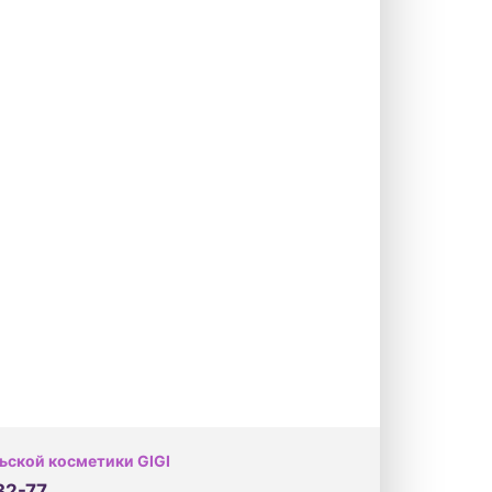
ьской косметики GIGI
32-77