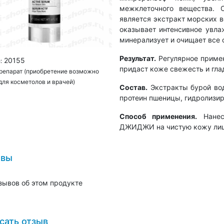
межклеточного вещества. 
является экстракт морских в
оказывает интенсивное увлаж
минерализует и очищает все 
Результат.
Регулярное примен
20155
:
придаст коже свежесть и гла
препарат (приобретение возможно
для косметолов и врачей)
Состав.
Экстракты бурой во
протеин пшеницы, гидролизир
Способ применения.
Нанеси
ДЖИДЖИ на чистую кожу лица
ывы
зывов об этом продукте
сать отзыв