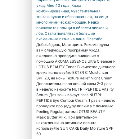
уход. Мне 43 года. Кожа
комбинированная, чувствительная,
тонкая, сухая и обезвоженная, на лице
много мимических морщин. Редко
появляются прыщи в области висков и
лба. Стали появляться большие
пигментные пятна на лице. Спасибо.
Добрый день, Маргарита. Рекомендуем
вам следующую программу ухода:
ежедневно проводите очищение с
помощью AROMA ESSENCE Ultra Cleanser и
LOTUS BEAUTY Toner. В качестве дневного
крема используйте ESTER C Moisturizer
SPF 20, на ночь Texture Relief Night Cream.
Дополнительно под ночной крем 2-3 раза
в неделю наносите NUTRI-PEPTIDE Vitality
Serum. Для зоны вокруг глаз NUTRI-
PEPTIDE Eye Contour Cream. 1 раз в неделю
проводите процедуру пилинга с помощью
Peeling Regular, затем LOTUS BEAUTY
Mask Butter Milk. При длительном
нахождении на активном солнце
используйте SUN CARE Daily Moisture SPF
50.