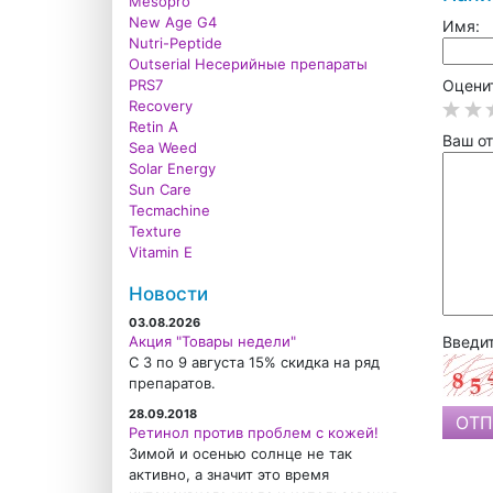
Mesopro
New Age G4
Имя:
Nutri-Peptide
Outserial Несерийные препараты
PRS7
Оценит
Recovery
Retin A
Ваш от
Sea Weed
Solar Energy
Sun Care
Tecmachine
Texture
Vitamin E
Новости
03.08.2026
Акция "Товары недели"
Введит
С 3 по 9 августа 15% скидка на ряд
препаратов.
28.09.2018
Ретинол против проблем с кожей!
Зимой и осенью солнце не так
активно, а значит это время