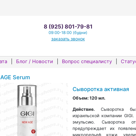
8 (925) 801-79-81
09:00-18:00 (будни)
заказать звонок
ата
|
Блог / Новости
|
Вопрос специалисту
|
Стату
AGE Serum
Сыворотка активная
Объем: 120 мл.
Действие.
Сыворотка был
израильской компании GIGI.
эмульсию. Сыворотка 
предупреждает их появлен
микрорельеф кожи, увели