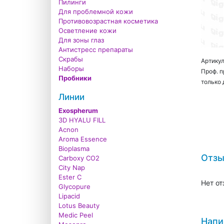
Пилинги
Для проблемной кожи
Противовозрастная косметика
Осветление кожи
Для зоны глаз
Антистресс препараты
Скрабы
Артикул
Наборы
Проф. 
Пробники
только 
Линии
Exospherum
3D HYALU FILL
Acnon
Aroma Essence
Bioplasma
Отз
Carboxy CO2
City Nap
Ester C
Нет от
Glycopure
Lipacid
Lotus Beauty
Medic Peel
Напи