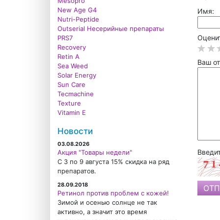
Mesopro
New Age G4
Имя:
Nutri-Peptide
Outserial Несерийные препараты
Оценит
PRS7
Recovery
Retin A
Ваш от
Sea Weed
Solar Energy
Sun Care
Tecmachine
Texture
Vitamin E
Новости
03.08.2026
Введит
Акция "Товары недели"
С 3 по 9 августа 15% скидка на ряд
препаратов.
28.09.2018
Ретинол против проблем с кожей!
Зимой и осенью солнце не так
активно, а значит это время