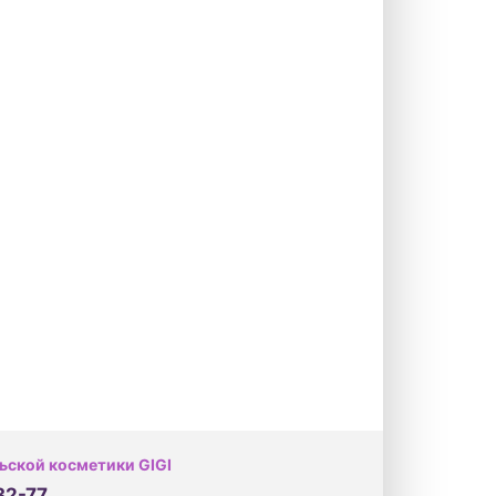
ьской косметики GIGI
32-77