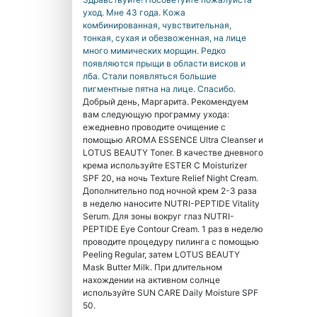
уход. Мне 43 года. Кожа
комбинированная, чувствительная,
тонкая, сухая и обезвоженная, на лице
много мимических морщин. Редко
появляются прыщи в области висков и
лба. Стали появляться большие
пигментные пятна на лице. Спасибо.
Добрый день, Маргарита. Рекомендуем
вам следующую программу ухода:
ежедневно проводите очищение с
помощью AROMA ESSENCE Ultra Cleanser и
LOTUS BEAUTY Toner. В качестве дневного
крема используйте ESTER C Moisturizer
SPF 20, на ночь Texture Relief Night Cream.
Дополнительно под ночной крем 2-3 раза
в неделю наносите NUTRI-PEPTIDE Vitality
Serum. Для зоны вокруг глаз NUTRI-
PEPTIDE Eye Contour Cream. 1 раз в неделю
проводите процедуру пилинга с помощью
Peeling Regular, затем LOTUS BEAUTY
Mask Butter Milk. При длительном
нахождении на активном солнце
используйте SUN CARE Daily Moisture SPF
50.