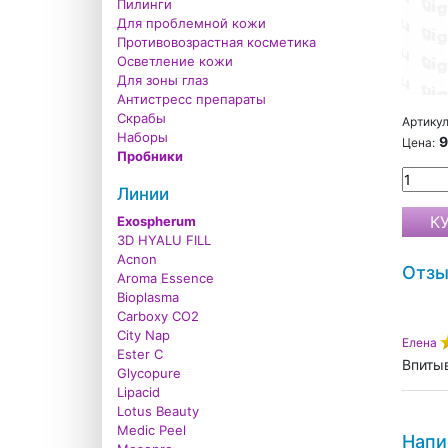
Пилинги
Для проблемной кожи
Противовозрастная косметика
Осветление кожи
Для зоны глаз
Антистресс препараты
Скрабы
Артикул
Наборы
9
Цена:
Пробники
Линии
Exospherum
3D HYALU FILL
Acnon
Отз
Aroma Essence
Bioplasma
Carboxy CO2
City Nap
Елена
Ester C
Впитыв
Glycopure
Lipacid
Lotus Beauty
Medic Peel
Напи